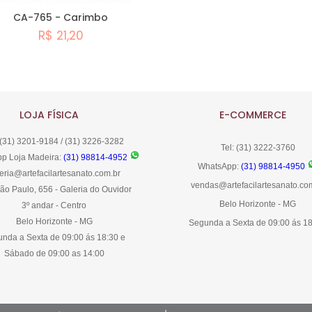
CA-765 - Carimbo
R$ 21,20
Comprar
LOJA FÍSICA
E-COMMERCE
 (31) 3201-9184 / (31) 3226-3282
Tel: (31) 3222-3760
p Loja Madeira:
(31) 98814-4952
WhatsApp:
(31) 98814-4950
eria@artefacilartesanato.com.br
vendas@artefacilartesanato.co
ão Paulo, 656 - Galeria do Ouvidor
Belo Horizonte - MG
3º andar - Centro
Belo Horizonte - MG
Segunda a Sexta de 09:00 ás 1
nda a Sexta de 09:00 ás 18:30 e
Sábado de 09:00 as 14:00