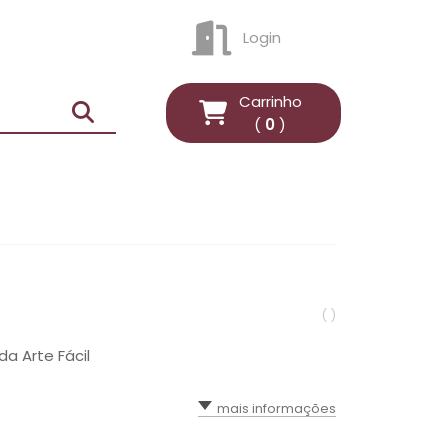
Login
ENTRAR
Carrinho
(
0
)
( )
a Arte Fácil
mais informações