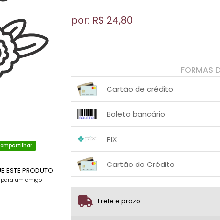
por: R$
24,80
FORMAS 
Cartão de crédito
1x sem juros de R$ 24,80
.
.
.
.
Boleto bancário
.
.
1x sem juros de R$ 24,80
.
.
.
.
PIX
.
.
ompartilhar
1x sem juros de R$ 24,80
.
.
.
.
Cartão de Crédito
.
.
UE ESTE PRODUTO
e para um amigo
1x sem juros de R$ 24,80
.
.
.
.
.
.
Frete e prazo