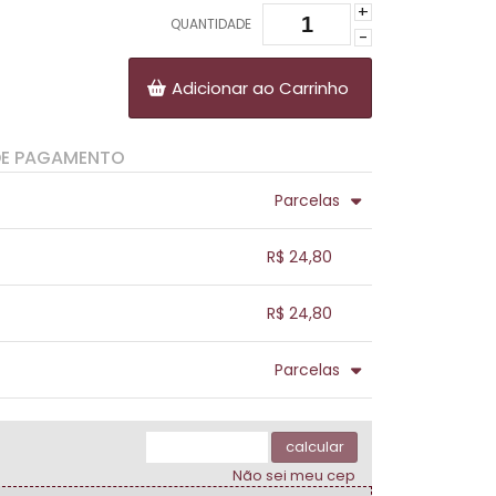
+
QUANTIDADE
-
Adicionar ao Carrinho
DE PAGAMENTO
Parcelas
.
.
.
.
R$ 24,80
.
.
.
.
.
R$ 24,80
.
.
.
.
.
Parcelas
.
.
.
.
.
.
calcular
Não sei meu cep