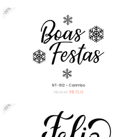
-20%
Comprar
NT-912 - Carimbo
R$ 13,12
R$ 16,40
-20%
Comprar