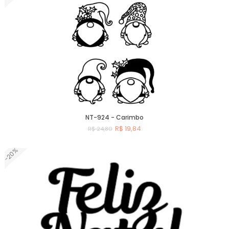
NT-924 - Carimbo
R$ 19,84
R$ 24,80
-20%
Comprar