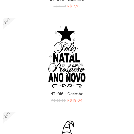
R$ 7,23
R$ 9,04
-20%
Comprar
NT-916 - Carimbo
R$ 19,04
R$ 23,80
-20%
Comprar