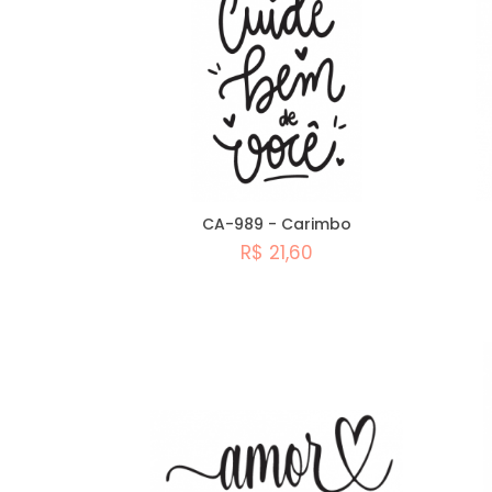
Stencil
Acessórios
Natal
Stencil
Dia
Promoções
das
Mães
Stencil
Lançamentos
Páscoa
CA-989 - Carimbo
R$ 21,60
Comprar