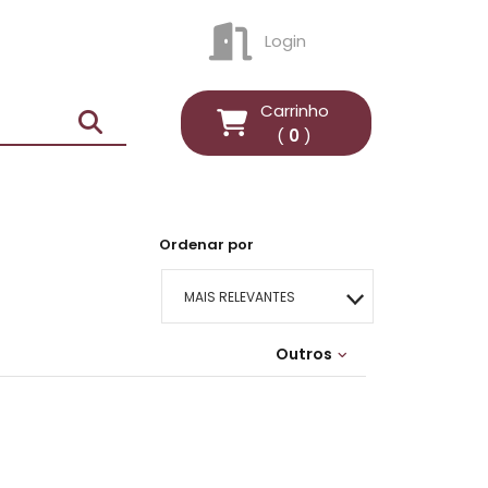
Login
ENTRAR
Carrinho
(
0
)
Ordenar por
MAIS RELEVANTES
MAIS VENDIDOS
Outros
Lançamentos
MENOR PREÇO
MAIOR PREÇO