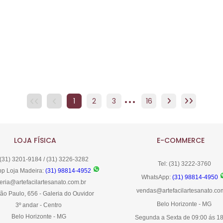
...
1
2
3
4
16
5
6
7
8
LOJA FÍSICA
E-COMMERCE
 (31) 3201-9184 / (31) 3226-3282
Tel: (31) 3222-3760
p Loja Madeira:
(31) 98814-4952
WhatsApp:
(31) 98814-4950
eria@artefacilartesanato.com.br
vendas@artefacilartesanato.co
ão Paulo, 656 - Galeria do Ouvidor
Belo Horizonte - MG
3º andar - Centro
Belo Horizonte - MG
Segunda a Sexta de 09:00 ás 1