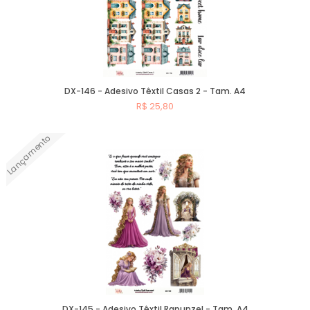
DX-146 - Adesivo Têxtil Casas 2 - Tam. A4
R$ 25,80
Lançamento
Comprar
DX-145 - Adesivo Têxtil Rapunzel - Tam. A4