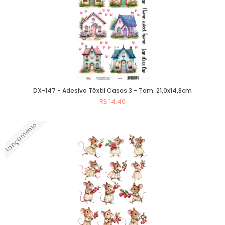
DX-147 - Adesivo Têxtil Casas 3 - Tam. 21,0x14,8cm
R$ 14,40
Lançamento
Comprar