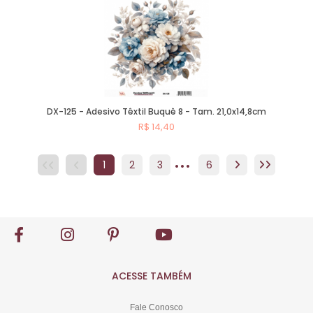
DX-125 - Adesivo Têxtil Buquê 8 - Tam. 21,0x14,8cm
R$ 14,40
...
Comprar
1
2
3
4
6
5
6
ACESSE TAMBÉM
Fale Conosco