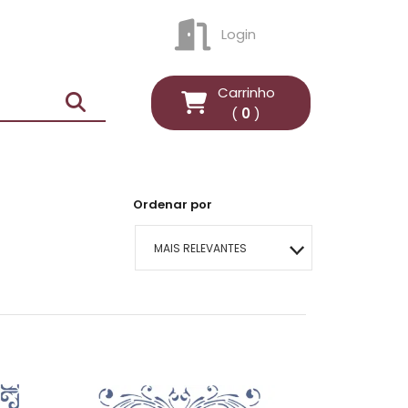
Login
ENTRAR
Carrinho
(
0
)
Ordenar por
MAIS RELEVANTES
MAIS VENDIDOS
MENOR PREÇO
MAIOR PREÇO