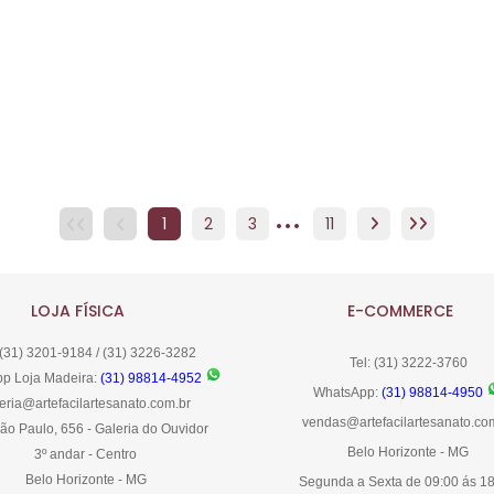
...
1
2
3
4
11
5
6
7
8
LOJA FÍSICA
E-COMMERCE
 (31) 3201-9184 / (31) 3226-3282
Tel: (31) 3222-3760
p Loja Madeira:
(31) 98814-4952
WhatsApp:
(31) 98814-4950
eria@artefacilartesanato.com.br
vendas@artefacilartesanato.co
ão Paulo, 656 - Galeria do Ouvidor
Belo Horizonte - MG
3º andar - Centro
Belo Horizonte - MG
Segunda a Sexta de 09:00 ás 1