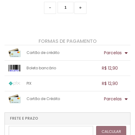
-
+
FORMAS DE PAGAMENTO
Parcelas
Cartão de crédito
1x sem juros de R$ 12,90
.
.
.
.
R$ 12,90
Boleto bancário
.
.
.
.
.
.
.
1x sem juros de R$ 12,90
.
.
.
.
R$ 12,90
PIX
.
.
.
.
.
.
.
1x sem juros de R$ 12,90
.
.
.
.
Parcelas
Cartão de Crédito
.
.
.
.
.
.
.
1x sem juros de R$ 12,90
.
.
.
.
.
.
.
.
.
.
FRETE E PRAZO
.
CALCULAR