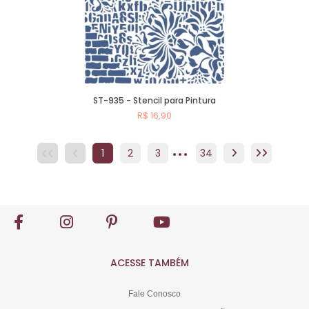
ST-935 - Stencil para Pintura
R$ 16,90
...
Comprar
1
2
3
4
34
5
6
7
8
ACESSE TAMBÉM
Fale Conosco