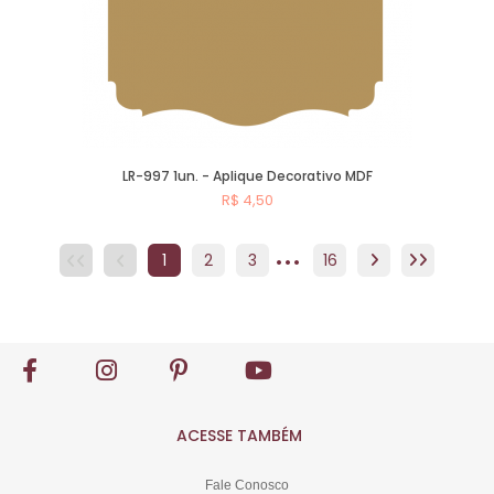
LR-997 1un. - Aplique Decorativo MDF
R$ 4,50
...
Comprar
1
2
3
4
16
5
6
7
8
ACESSE TAMBÉM
Fale Conosco