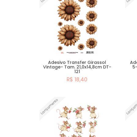
Stencil
Acessórios
Natal
Stencil
Dia
Promoções
das
Mães
Stencil
Lançamentos
Páscoa
Adesivo Transfer Girassol
Ad
Vintage- Tam. 21,0x14,8cm DT-
5
121
R$ 18,40
Comprar
Lançamento
Lançam