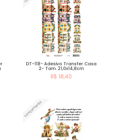
A - Z
r
DT-118- Adesivo Transfer Casa
m
2- Tam. 21,0x14,8cm
R$ 18,40
Comprar
Lançamento