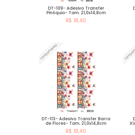
DT-109- Adesivo Transfer
Pinóquio- Tam. 21,0x14,8cm
R$ 18,40
Comprar
Lançamento
Lançam
DT-113- Adesivo Transfer Barra
de Flores- Tam. 21,0x14,8cm
Xí
R$ 18,40