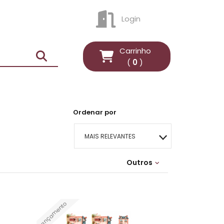
Login
ENTRAR
Carrinho
(
0
)
Ordenar por
MAIS RELEVANTES
MAIS VENDIDOS
Outros
Lançamentos
MENOR PREÇO
Lançamento
MAIOR PREÇO