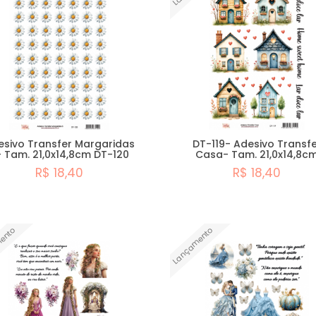
esivo Transfer Margaridas
DT-119- Adesivo Transfe
- Tam. 21,0x14,8cm DT-120
Casa- Tam. 21,0x14,8c
R$ 18,40
R$ 18,40
Comprar
Comprar
ento
Lançamento