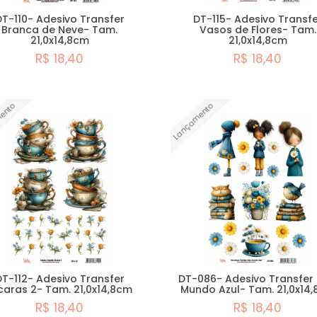
DT-110- Adesivo Transfer
DT-115- Adesivo Transfe
Branca de Neve- Tam.
Vasos de Flores- Tam.
21,0x14,8cm
21,0x14,8cm
R$ 18,40
R$ 18,40
Comprar
Comprar
ento
Lançamento
DT-112- Adesivo Transfer
DT-086- Adesivo Transfer
caras 2- Tam. 21,0x14,8cm
Mundo Azul- Tam. 21,0x14
R$ 18,40
R$ 18,40