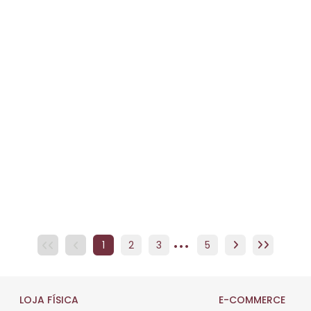
...
1
2
3
4
5
5
LOJA FÍSICA
E-COMMERCE