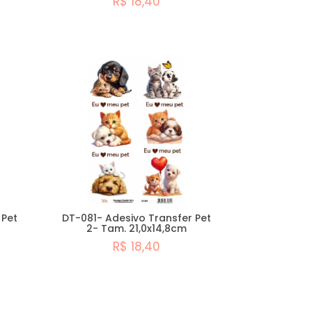
R$ 18,40
Comprar
 Pet
DT-081- Adesivo Transfer Pet
2- Tam. 21,0x14,8cm
R$ 18,40
Comprar