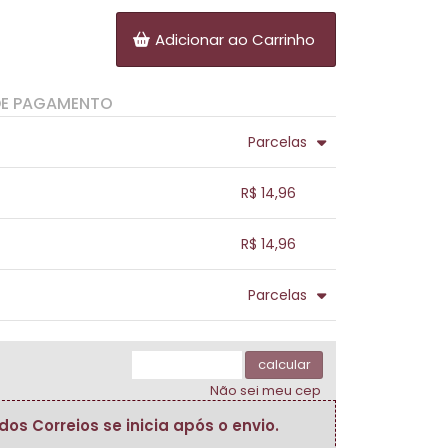
Adicionar ao Carrinho
DE PAGAMENTO
Parcelas
.
.
.
.
R$ 14,96
.
.
.
.
.
R$ 14,96
.
.
.
.
.
Parcelas
.
.
.
.
.
.
calcular
Não sei meu cep
s Correios se inicia após o envio.