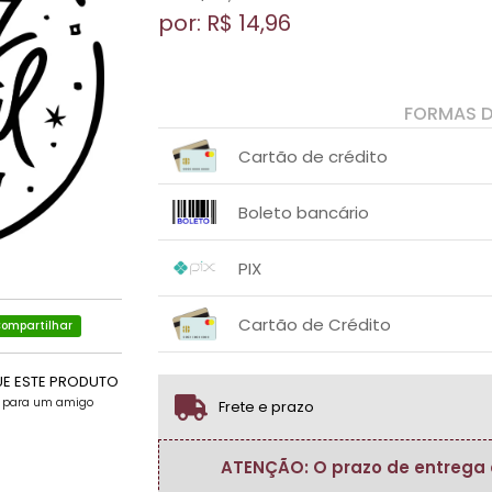
por: R$
14,96
FORMAS 
Cartão de crédito
1x sem juros de R$ 14,96
.
.
.
.
Boleto bancário
.
.
1x sem juros de R$ 14,96
.
.
.
.
PIX
.
.
1x sem juros de R$ 14,96
.
.
.
.
Cartão de Crédito
.
ompartilhar
.
1x sem juros de R$ 14,96
.
.
.
.
UE ESTE PRODUTO
.
.
e para um amigo
Frete e prazo
ATENÇÃO: O prazo de entrega do