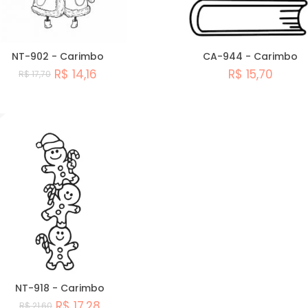
NT-902 - Carimbo
CA-944 - Carimbo
R$ 14,16
R$ 15,70
R$ 17,70
Comprar
Comprar
NT-918 - Carimbo
R$ 17,28
R$ 21,60