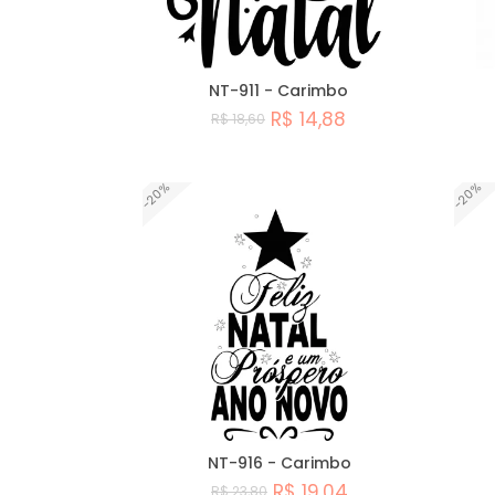
NT-911 - Carimbo
R$ 14,88
R$ 18,60
Comprar
-20%
-20%
NT-916 - Carimbo
R$ 19,04
R$ 23,80