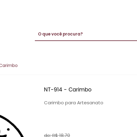
 Carimbo
NT-914 - Carimbo
Carimbo para Artesanato
de: R$
18,70