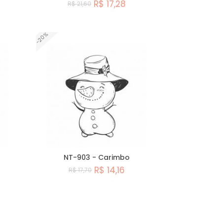
R$ 17,28
R$ 21,60
Comprar
-20%
NT-903 - Carimbo
R$ 14,16
R$ 17,70
Comprar