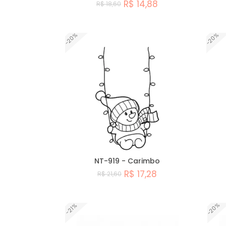
R$ 14,88
R$ 18,60
Comprar
-20%
-20%
NT-919 - Carimbo
R$ 17,28
R$ 21,60
Comprar
-20%
-21%