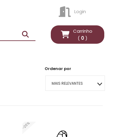
Login
ENTRAR
Carrinho
(
0
)
Ordenar por
MAIS RELEVANTES
MAIS VENDIDOS
MENOR PREÇO
-20%
MAIOR PREÇO