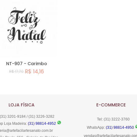
NT-907 - Carimbo
R$ 14,16
R$ 17,70
Comprar
LOJA FÍSICA
E-COMMERCE
 (31) 3201-9184 / (31) 3226-3282
Tel: (31) 3222-3760
p Loja Madeira:
(31) 98814-4952
WhatsApp:
(31) 98814-4950
eria@artefacilartesanato.com.br
vendas@artefacilartesanato.co