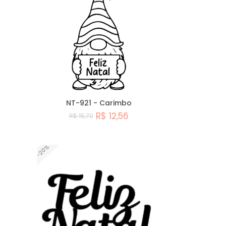
A - Z
NT-921 - Carimbo
R$ 12,56
R$ 15,70
Comprar
-20%