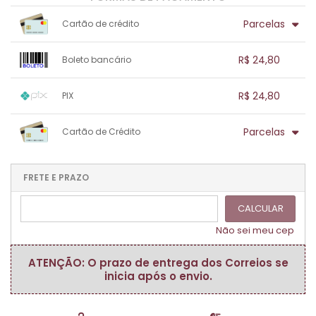
Parcelas
Cartão de crédito
1x sem juros de R$ 24,80
.
.
.
.
R$ 24,80
Boleto bancário
.
.
.
.
.
.
.
1x sem juros de R$ 24,80
.
.
.
.
R$ 24,80
PIX
.
.
.
.
.
.
.
1x sem juros de R$ 24,80
.
.
.
.
Parcelas
Cartão de Crédito
.
.
.
.
.
.
.
1x sem juros de R$ 24,80
.
.
.
.
.
.
.
.
.
.
FRETE E PRAZO
.
CALCULAR
Não sei meu cep
ATENÇÃO: O prazo de entrega dos Correios se
inicia após o envio.