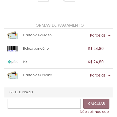
FORMAS DE PAGAMENTO
Parcelas
Cartão de crédito
1x sem juros de R$ 24,80
.
.
.
.
R$ 24,80
Boleto bancário
.
.
.
.
.
.
.
1x sem juros de R$ 24,80
.
.
.
.
R$ 24,80
PIX
.
.
.
.
.
.
.
1x sem juros de R$ 24,80
.
.
.
.
Parcelas
Cartão de Crédito
.
.
.
.
.
.
.
1x sem juros de R$ 24,80
.
.
.
.
.
.
.
.
.
.
FRETE E PRAZO
.
CALCULAR
Não sei meu cep