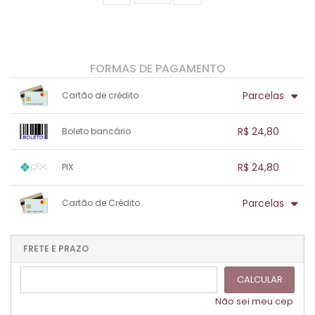
FORMAS DE PAGAMENTO
Parcelas
Cartão de crédito
1x sem juros de R$ 24,80
.
.
.
.
R$ 24,80
Boleto bancário
.
.
.
.
.
.
.
1x sem juros de R$ 24,80
.
.
.
.
R$ 24,80
PIX
.
.
.
.
.
.
.
1x sem juros de R$ 24,80
.
.
.
.
Parcelas
Cartão de Crédito
.
.
.
.
.
.
.
1x sem juros de R$ 24,80
.
.
.
.
.
.
.
.
.
.
FRETE E PRAZO
.
CALCULAR
Não sei meu cep