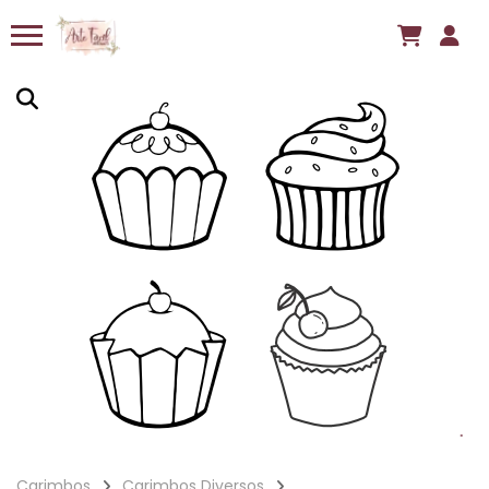
Carimbos
Carimbos Diversos