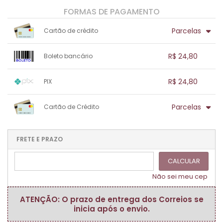
FORMAS DE PAGAMENTO
Parcelas
Cartão de crédito
1x sem juros de R$ 24,80
.
.
.
.
R$ 24,80
Boleto bancário
.
.
.
.
.
.
.
1x sem juros de R$ 24,80
.
.
.
.
R$ 24,80
PIX
.
.
.
.
.
.
.
1x sem juros de R$ 24,80
.
.
.
.
Parcelas
Cartão de Crédito
.
.
.
.
.
.
.
1x sem juros de R$ 24,80
.
.
.
.
.
.
.
.
.
.
FRETE E PRAZO
.
CALCULAR
Não sei meu cep
ATENÇÃO: O prazo de entrega dos Correios se
inicia após o envio.