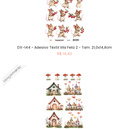
DX-144 - Adesivo Têxtil Vila Feliz 2 - Tam. 21,0x14,8cm
R$ 14,40
Lançamento
Comprar