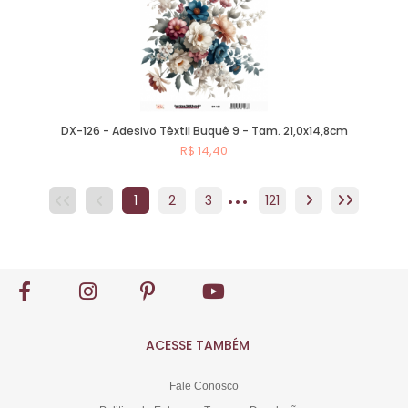
DX-126 - Adesivo Têxtil Buquê 9 - Tam. 21,0x14,8cm
R$ 14,40
...
Comprar
1
2
3
4
121
5
6
7
8
ACESSE TAMBÉM
Fale Conosco