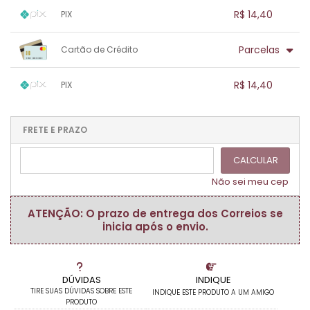
1x sem juros de R$ 14,40
.
.
.
.
R$ 14,40
PIX
.
.
.
.
.
.
.
1x sem juros de R$ 14,40
.
.
.
.
Parcelas
Cartão de Crédito
.
.
.
.
.
.
.
1x sem juros de R$ 14,40
.
.
.
.
R$ 14,40
PIX
.
.
.
.
.
.
.
1x sem juros de R$ 14,40
.
.
.
.
.
.
.
.
.
.
FRETE E PRAZO
.
CALCULAR
Não sei meu cep
ATENÇÃO: O prazo de entrega dos Correios se
inicia após o envio.
DÚVIDAS
INDIQUE
TIRE SUAS DÚVIDAS SOBRE ESTE
INDIQUE ESTE PRODUTO A UM AMIGO
PRODUTO