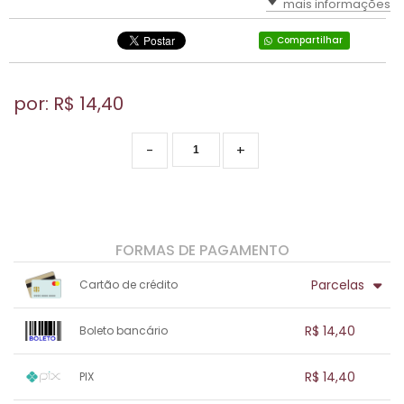
mais informações
Compartilhar
por: R$
14,40
-
+
FORMAS DE PAGAMENTO
Parcelas
Cartão de crédito
1x sem juros de R$ 14,40
.
.
.
.
R$ 14,40
Boleto bancário
.
.
.
.
.
.
.
1x sem juros de R$ 14,40
.
.
.
.
R$ 14,40
PIX
.
.
.
.
.
.
.