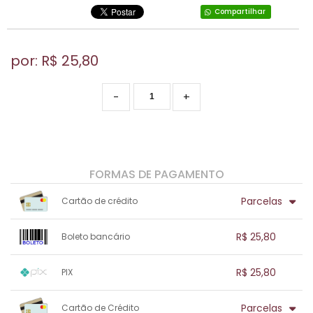
Compartilhar
por: R$
25,80
-
+
FORMAS DE PAGAMENTO
Parcelas
Cartão de crédito
1x sem juros de R$ 25,80
.
.
.
.
R$ 25,80
Boleto bancário
.
.
.
.
.
.
.
1x sem juros de R$ 25,80
.
.
.
.
R$ 25,80
PIX
.
.
.
.
.
.
.
1x sem juros de R$ 25,80
.
.
.
.
Parcelas
Cartão de Crédito
.
.