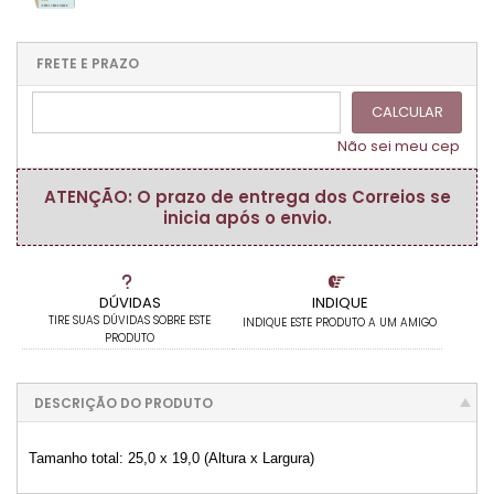
.
.
.
.
.
1x sem juros de R$ 25,80
.
.
.
.
.
.
.
.
.
.
FRETE E PRAZO
.
CALCULAR
Não sei meu cep
ATENÇÃO: O prazo de entrega dos Correios se
inicia após o envio.
DÚVIDAS
INDIQUE
TIRE SUAS DÚVIDAS SOBRE ESTE
INDIQUE ESTE PRODUTO A UM AMIGO
PRODUTO
DESCRIÇÃO DO PRODUTO
Tamanho total: 25,0 x 19,0 (Altura x Largura)