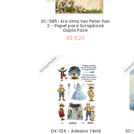
SC-985- Era Uma Vez Peter Pan
2 - Papel para Scrapbook
Dupla Face
R$ 6,20
Comprar
Lançamento
Lança
DX-134 - Adesivo Têxtil
SC-