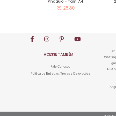
Pinóquio - Tam. A4
2
R$ 25,80
Comprar
Tel:
ACESSE TAMBÉM
WhatsAp
gal
Fale Conosco
Rua S
Politica de Entregas, Trocas e Devoluções
Segu
COPYRIGH