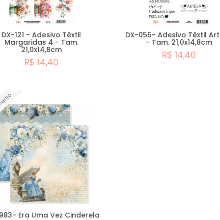
DX-121 - Adesivo Têxtil
DX-055- Adesivo Têxtil Ar
Margaridas 4 - Tam.
- Tam. 21,0x14,8cm
21,0x14,8cm
R$ 14,40
R$ 14,40
Comprar
Comprar
mento
983- Era Uma Vez Cinderela