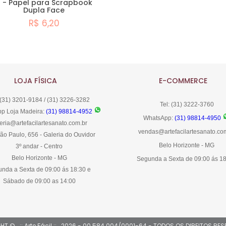
 - Papel para Scrapbook
Dupla Face
R$ 6,20
Comprar
LOJA FÍSICA
E-COMMERCE
 (31) 3201-9184 / (31) 3226-3282
Tel: (31) 3222-3760
p Loja Madeira:
(31) 98814-4952
WhatsApp:
(31) 98814-4950
eria@artefacilartesanato.com.br
vendas@artefacilartesanato.co
ão Paulo, 656 - Galeria do Ouvidor
Belo Horizonte - MG
3º andar - Centro
Belo Horizonte - MG
Segunda a Sexta de 09:00 ás 1
nda a Sexta de 09:00 ás 18:30 e
Sábado de 09:00 as 14:00
T © ..:: Arte Fácil ::.. 2026 - 00.584.004/0001-64 - TODOS OS DIREITOS R