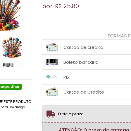
por: R$
25,80
FORMAS 
Cartão de crédito
1x sem juros de R$ 25,80
.
.
.
.
Boleto bancário
.
.
1x sem juros de R$ 25,80
.
.
.
.
PIX
.
.
ompartilhar
1x sem juros de R$ 25,80
.
.
.
.
Cartão de Crédito
.
.
UE ESTE PRODUTO
1x sem juros de R$ 25,80
.
.
.
.
.
e para um amigo
.
Frete e prazo
ATENÇÃO: O prazo de entrega do