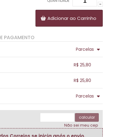
QUANTIDADE
-
Adicionar ao Carrinho
DE PAGAMENTO
Parcelas
.
.
.
.
R$ 25,80
.
.
.
.
.
R$ 25,80
.
.
.
.
.
Parcelas
.
.
.
.
.
.
calcular
Não sei meu cep
s Correios se inicia após o envio.