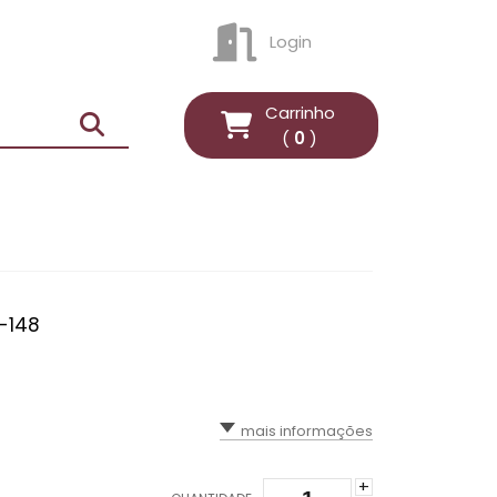
Login
ENTRAR
Carrinho
(
0
)
X-148
mais informações
+