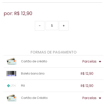
por: R$
12,90
-
+
FORMAS DE PAGAMENTO
Parcelas
Cartão de crédito
1x sem juros de R$ 12,90
.
.
.
.
R$ 12,90
Boleto bancário
.
.
.
.
.
.
.
1x sem juros de R$ 12,90
.
.
.
.
R$ 12,90
PIX
.
.
.
.
.
.
.
1x sem juros de R$ 12,90
.
.
.
.
Parcelas
Cartão de Crédito
.
.
.
.
.
.
.
1x sem juros de R$ 12,90
.