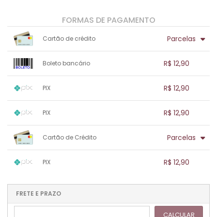
FORMAS DE PAGAMENTO
Parcelas
Cartão de crédito
1x sem juros de R$ 12,90
.
.
.
.
R$ 12,90
Boleto bancário
.
.
.
.
.
.
.
1x sem juros de R$ 12,90
.
.
.
.
R$ 12,90
PIX
.
.
.
.
.
.
.
1x sem juros de R$ 12,90
.
.
.
.
R$ 12,90
PIX
.
.
.
.
.
.
.
1x sem juros de R$ 12,90
.
.
.
.
Parcelas
Cartão de Crédito
.
.
.
.
.
.
.
1x sem juros de R$ 12,90
.
.
.
.
R$ 12,90
PIX
.
.
.
.
.
.
.
1x sem juros de R$ 12,90
.
.
.
.
.
.
.
.
.
.
FRETE E PRAZO
.
CALCULAR