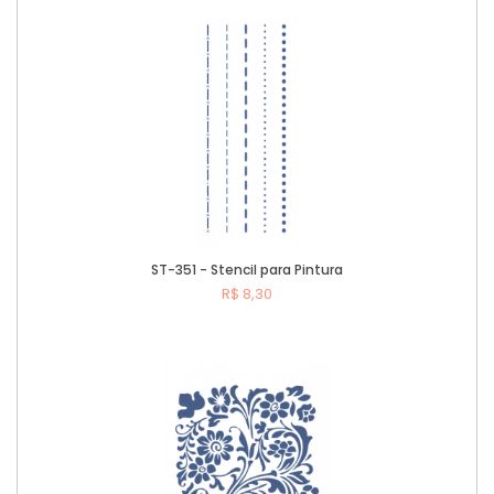
Comprar
ST-351 - Stencil para Pintura
R$ 8,30
Comprar