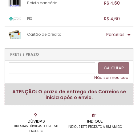
.
.
R$ 4,60
Boleto bancário
.
.
.
.
.
.
.
1x sem juros de R$ 4,60
.
.
.
.
R$ 4,60
PIX
.
.
.
.
.
.
.
1x sem juros de R$ 4,60
.
.
.
.
Parcelas
Cartão de Crédito
.
.
.
.
.
.
.
1x sem juros de R$ 4,60
.
.
.
.
.
.
.
.
.
.
FRETE E PRAZO
.
CALCULAR
Não sei meu cep
ATENÇÃO: O prazo de entrega dos Correios se
inicia após o envio.
DÚVIDAS
INDIQUE
TIRE SUAS DÚVIDAS SOBRE ESTE
INDIQUE ESTE PRODUTO A UM AMIGO
PRODUTO