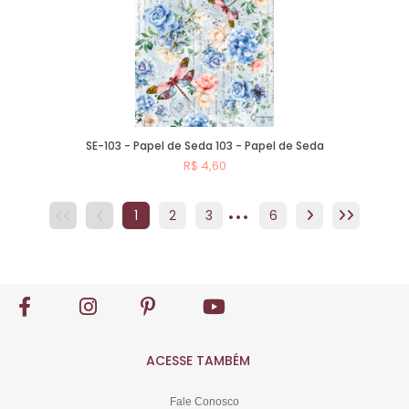
SE-103 - Papel de Seda 103 - Papel de Seda
R$ 4,60
...
Comprar
1
2
3
4
6
5
6
ACESSE TAMBÉM
Fale Conosco