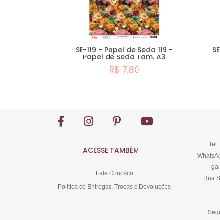
SE-119 - Papel de Seda 119 -
SE
Papel de Seda Tam. A3
R$ 7,80
Comprar
Tel:
ACESSE TAMBÉM
WhatsAp
gal
Fale Conosco
Rua S
Politica de Entregas, Trocas e Devoluções
Segu