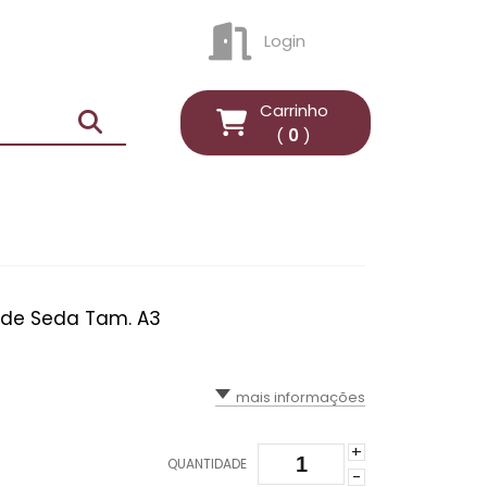
Login
ENTRAR
Carrinho
(
0
)
l de Seda Tam. A3
mais informações
+
QUANTIDADE
-