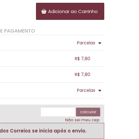
Adicionar ao Carrinho
DE PAGAMENTO
Parcelas
.
.
.
.
R$ 7,80
.
.
.
.
.
R$ 7,80
.
.
.
.
.
Parcelas
.
.
.
.
.
.
calcular
Não sei meu cep
s Correios se inicia após o envio.