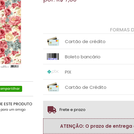
FORMAS 
Cartão de crédito
1x sem juros de R$ 7,80
.
.
.
.
Boleto bancário
.
.
1x sem juros de R$ 7,80
.
.
.
.
PIX
.
.
1x sem juros de R$ 7,80
.
.
.
.
Cartão de Crédito
.
.
ompartilhar
1x sem juros de R$ 7,80
.
.
.
.
.
UE ESTE PRODUTO
.
Frete e prazo
e para um amigo
ATENÇÃO: O prazo de entrega do