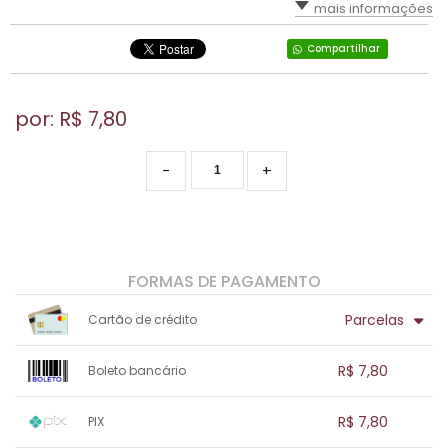
mais informações
Compartilhar
por: R$
7,80
-
+
FORMAS DE PAGAMENTO
Parcelas
Cartão de crédito
1x sem juros de R$ 7,80
.
.
.
.
R$ 7,80
Boleto bancário
.
.
.
.
.
.
.
1x sem juros de R$ 7,80
.
.
.
.
R$ 7,80
PIX
.
.
.
.
.
.
.