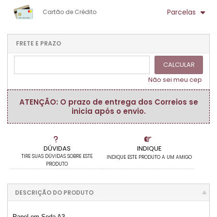
1x sem juros de R$ 7,80
.
.
.
.
Parcelas
Cartão de Crédito
.
.
.
.
.
.
.
1x sem juros de R$ 7,80
.
.
.
.
.
.
.
.
.
.
FRETE E PRAZO
.
CALCULAR
Não sei meu cep
ATENÇÃO: O prazo de entrega dos Correios se
inicia após o envio.
DÚVIDAS
INDIQUE
TIRE SUAS DÚVIDAS SOBRE ESTE
INDIQUE ESTE PRODUTO A UM AMIGO
PRODUTO
DESCRIÇÃO DO PRODUTO
Papel em Seda A3