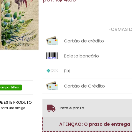
FORMAS 
Cartão de crédito
1x sem juros de R$ 4,60
.
.
.
.
Boleto bancário
.
.
1x sem juros de R$ 4,60
.
.
.
.
PIX
.
.
1x sem juros de R$ 4,60
.
.
.
.
Cartão de Crédito
.
.
ompartilhar
1x sem juros de R$ 4,60
.
.
.
.
.
UE ESTE PRODUTO
.
Frete e prazo
e para um amigo
ATENÇÃO: O prazo de entrega do