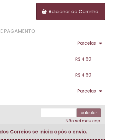
Adicionar ao Carrinho
DE PAGAMENTO
Parcelas
.
.
.
.
R$ 4,60
.
.
.
.
.
R$ 4,60
.
.
.
.
.
Parcelas
.
.
.
.
.
.
calcular
Não sei meu cep
s Correios se inicia após o envio.