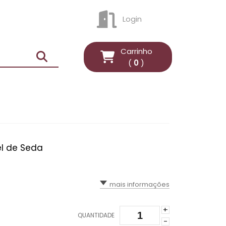
Login
ENTRAR
Carrinho
(
0
)
el de Seda
mais informações
+
QUANTIDADE
-