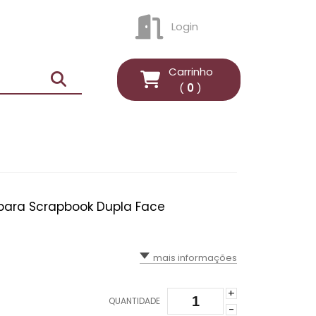
Login
ENTRAR
Carrinho
(
0
)
 para Scrapbook Dupla Face
mais informações
+
QUANTIDADE
-