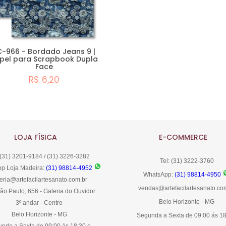
C-966 - Bordado Jeans 9 |
pel para Scrapbook Dupla
Face
R$ 6,20
Comprar
LOJA FÍSICA
E-COMMERCE
 (31) 3201-9184 / (31) 3226-3282
Tel: (31) 3222-3760
p Loja Madeira:
(31) 98814-4952
WhatsApp:
(31) 98814-4950
eria@artefacilartesanato.com.br
vendas@artefacilartesanato.co
ão Paulo, 656 - Galeria do Ouvidor
Belo Horizonte - MG
3º andar - Centro
Belo Horizonte - MG
Segunda a Sexta de 09:00 ás 1