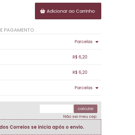
Adicionar ao Carrinho
DE PAGAMENTO
Parcelas
.
.
.
.
R$ 6,20
.
.
.
.
.
R$ 6,20
.
.
.
.
.
Parcelas
.
.
.
.
.
.
calcular
Não sei meu cep
s Correios se inicia após o envio.