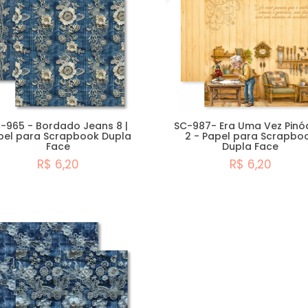
-965 - Bordado Jeans 8 |
SC-987- Era Uma Vez Pinó
pel para Scrapbook Dupla
2 - Papel para Scrapbo
Face
Dupla Face
R$ 6,20
R$ 6,20
Comprar
Comprar