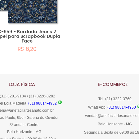
C-959 - Bordado Jeans 2 |
pel para Scrapbook Dupla
Face
R$ 6,20
Comprar
LOJA FÍSICA
E-COMMERCE
 (31) 3201-9184 / (31) 3226-3282
Tel: (31) 3222-3760
p Loja Madeira:
(31) 98814-4952
WhatsApp:
(31) 98814-4950
eria@artefacilartesanato.com.br
vendas@artefacilartesanato.co
ão Paulo, 656 - Galeria do Ouvidor
Belo Horizonte - MG
3º andar - Centro
Belo Horizonte - MG
Segunda a Sexta de 09:00 ás 1