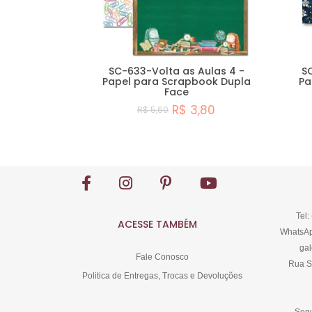
SC-633-Volta as Aulas 4 -
S
Papel para Scrapbook Dupla
Pa
Face
R$ 3,80
R$ 5,60
Comprar
Tel:
ACESSE TAMBÉM
WhatsAp
gal
Fale Conosco
Rua S
Politica de Entregas, Trocas e Devoluções