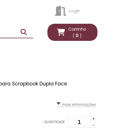
Login
ENTRAR
Carrinho
(
0
)
 para Scrapbook Dupla Face
mais informações
+
QUANTIDADE
-