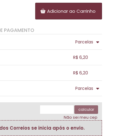
Adicionar ao Carrinho
DE PAGAMENTO
Parcelas
.
.
.
.
R$ 6,20
.
.
.
.
.
R$ 6,20
.
.
.
.
.
Parcelas
.
.
.
.
.
.
calcular
Não sei meu cep
s Correios se inicia após o envio.