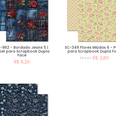
-962 - Bordado Jeans 5 |
SC-349 Flores Miúdas 6 - P
pel para Scrapbook Dupla
para Scrapbook Dupla F
Face
R$ 3,80
R$ 5,60
R$ 6,20
Comprar
Comprar