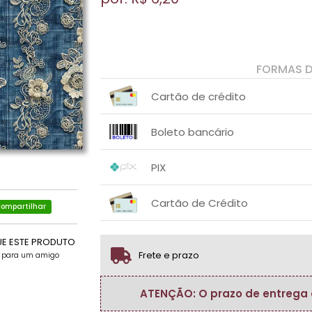
FORMAS 
Cartão de crédito
1x sem juros de R$ 6,20
.
.
.
.
Boleto bancário
.
.
1x sem juros de R$ 6,20
.
.
.
.
PIX
.
.
1x sem juros de R$ 6,20
.
.
.
.
Cartão de Crédito
.
.
ompartilhar
1x sem juros de R$ 6,20
.
.
.
.
.
UE ESTE PRODUTO
.
Frete e prazo
e para um amigo
ATENÇÃO: O prazo de entrega do