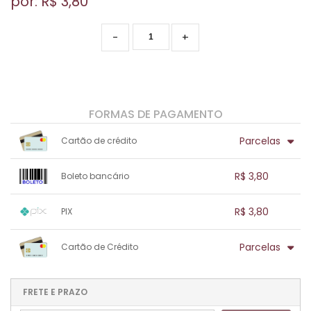
por: R$
3,80
-
+
FORMAS DE PAGAMENTO
Parcelas
Cartão de crédito
1x sem juros de R$ 3,80
.
.
.
.
R$ 3,80
Boleto bancário
.
.
.
.
.
.
.
1x sem juros de R$ 3,80
.
.
.
.
R$ 3,80
PIX
.
.
.
.
.
.
.
1x sem juros de R$ 3,80
.
.
.
.
Parcelas
Cartão de Crédito
.
.
.
.
.
.
.
1x sem juros de R$ 3,80
.
.
.
.
.
.
.
.
.
.
FRETE E PRAZO
.