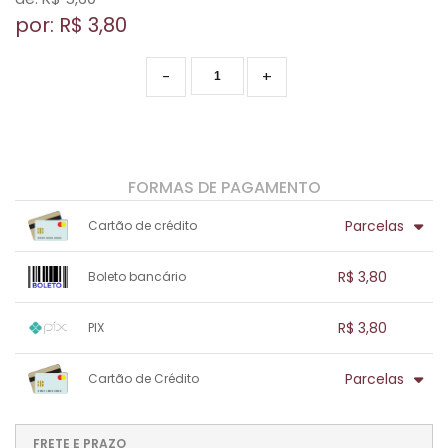
por: R$
3,80
-
+
FORMAS DE PAGAMENTO
Parcelas
Cartão de crédito
1x sem juros de R$ 3,80
.
.
.
.
R$ 3,80
Boleto bancário
.
.
.
.
.
.
.
1x sem juros de R$ 3,80
.
.
.
.
R$ 3,80
PIX
.
.
.
.
.
.
.
1x sem juros de R$ 3,80
.
.
.
.
Parcelas
Cartão de Crédito
.
.
.
.
.
.
.
1x sem juros de R$ 3,80
.
.
.
.
.
.
.
.
.
.
FRETE E PRAZO
.