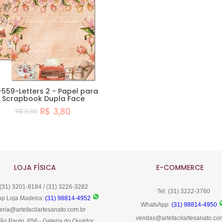
559-Letters 2 - Papel para
Scrapbook Dupla Face
R$ 3,80
R$ 5,60
Comprar
LOJA FÍSICA
E-COMMERCE
 (31) 3201-9184 / (31) 3226-3282
Tel: (31) 3222-3760
p Loja Madeira:
(31) 98814-4952
WhatsApp:
(31) 98814-4950
eria@artefacilartesanato.com.br
vendas@artefacilartesanato.co
ão Paulo, 656 - Galeria do Ouvidor