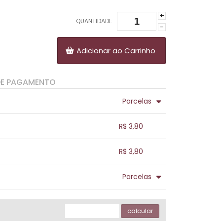
+
QUANTIDADE
-
Adicionar ao Carrinho
DE PAGAMENTO
Parcelas
.
.
.
.
R$ 3,80
.
.
.
.
.
R$ 3,80
.
.
.
.
.
Parcelas
.
.
.
.
.
.
calcular