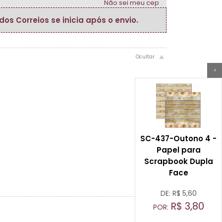
Não sei meu cep
s Correios se inicia após o envio.
>
SC-437-Outono 4 -
Papel para
Scrapbook Dupla
Face
DE: R$
5,60
R$
3,80
POR: