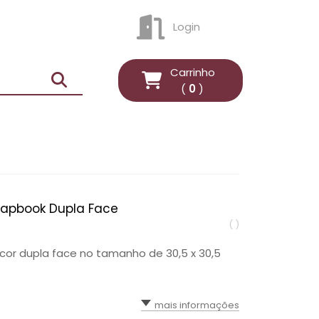
Login
ENTRAR
Carrinho
(
0
)
rapbook Dupla Face
( )
cor dupla face no tamanho de 30,5 x 30,5
mais informações