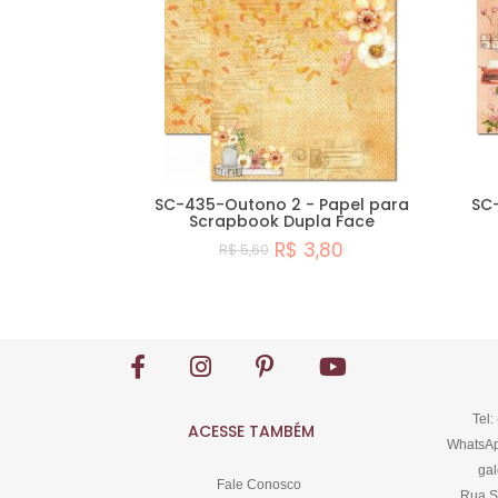
SC-435-Outono 2 - Papel para
SC-
Scrapbook Dupla Face
R$ 3,80
R$ 5,60
Comprar
Tel:
ACESSE TAMBÉM
WhatsAp
gal
Fale Conosco
Rua S