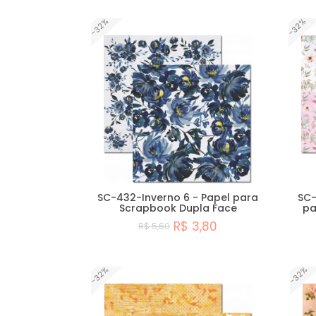
-32%
-32%
SC-432-Inverno 6 - Papel para
SC-
Scrapbook Dupla Face
pa
R$ 3,80
R$ 5,60
Comprar
-32%
-32%