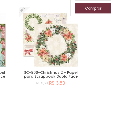
Comprar
-32%
pel
SC-800-Christmas 2 - Papel
ace
para Scrapbook Dupla Face
R$ 3,80
R$ 5,60
Comprar