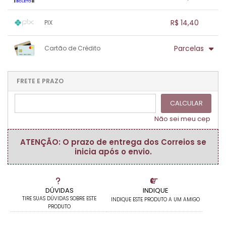
.
.
.
.
.
1x sem juros de R$ 14,40
.
.
.
.
R$ 14,40
PIX
.
.
.
.
.
.
.
1x sem juros de R$ 14,40
.
.
.
.
Parcelas
Cartão de Crédito
.
.
.
.
.
.
.
1x sem juros de R$ 14,40
.
.
.
.
.
.
.
.
.
.
FRETE E PRAZO
.
CALCULAR
Não sei meu cep
ATENÇÃO: O prazo de entrega dos Correios se
inicia após o envio.
DÚVIDAS
INDIQUE
TIRE SUAS DÚVIDAS SOBRE ESTE
INDIQUE ESTE PRODUTO A UM AMIGO
PRODUTO