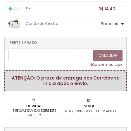
1x sem juros de R$ 14,40
.
.
.
.
R$ 14,40
PIX
.
.
.
.
.
.
.
1x sem juros de R$ 14,40
.
.
.
.
Parcelas
Cartão de Crédito
.
.
.
.
.
.
.
1x sem juros de R$ 14,40
.
.
.
.
.
.
.
.
.
.
FRETE E PRAZO
.
CALCULAR
Não sei meu cep
ATENÇÃO: O prazo de entrega dos Correios se
inicia após o envio.
DÚVIDAS
INDIQUE
TIRE SUAS DÚVIDAS SOBRE ESTE
INDIQUE ESTE PRODUTO A UM AMIGO
PRODUTO