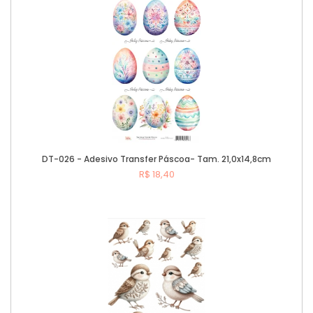
DT-026 - Adesivo Transfer Páscoa- Tam. 21,0x14,8cm
R$ 18,40
Comprar