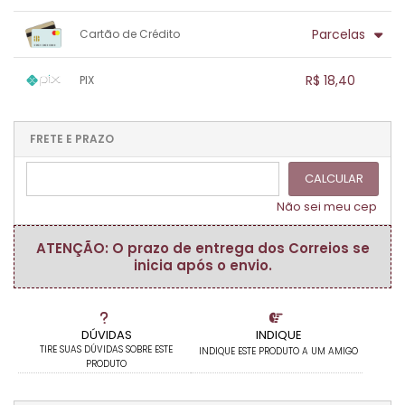
.
.
.
1x sem juros de R$ 18,40
.
.
.
.
Parcelas
Cartão de Crédito
.
.
.
.
.
.
.
1x sem juros de R$ 18,40
.
.
.
.
R$ 18,40
PIX
.
.
.
.
.
.
.
1x sem juros de R$ 18,40
.
.
.
.
.
.
.
.
.
.
FRETE E PRAZO
.
CALCULAR
Não sei meu cep
ATENÇÃO: O prazo de entrega dos Correios se
inicia após o envio.
DÚVIDAS
INDIQUE
TIRE SUAS DÚVIDAS SOBRE ESTE
INDIQUE ESTE PRODUTO A UM AMIGO
PRODUTO