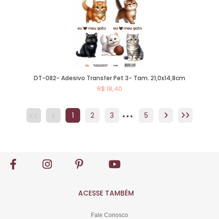
DT-082- Adesivo Transfer Pet 3- Tam. 21,0x14,8cm
R$ 18,40
...
Comprar
1
2
3
4
5
5
ACESSE TAMBÉM
Fale Conosco