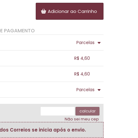
Adicionar ao Carrinho
DE PAGAMENTO
Parcelas
.
.
.
.
R$ 4,60
.
.
.
.
.
R$ 4,60
.
.
.
.
.
Parcelas
.
.
.
.
.
.
calcular
Não sei meu cep
s Correios se inicia após o envio.