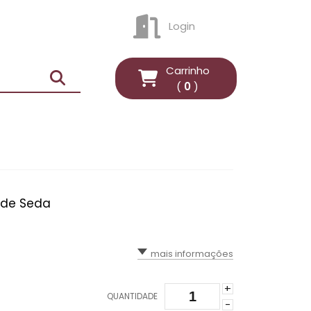
Login
ENTRAR
Carrinho
(
0
)
l de Seda
mais informações
+
QUANTIDADE
-