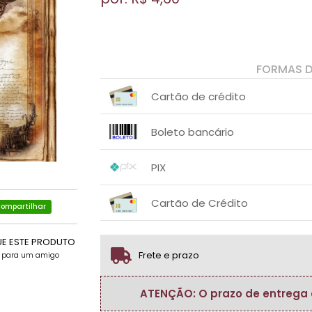
FORMAS 
Cartão de crédito
1x sem juros de R$ 4,60
.
.
.
.
Boleto bancário
.
.
1x sem juros de R$ 4,60
.
.
.
.
PIX
.
.
1x sem juros de R$ 4,60
.
.
.
.
Cartão de Crédito
.
.
ompartilhar
1x sem juros de R$ 4,60
.
.
.
.
.
UE ESTE PRODUTO
.
Frete e prazo
e para um amigo
ATENÇÃO: O prazo de entrega do