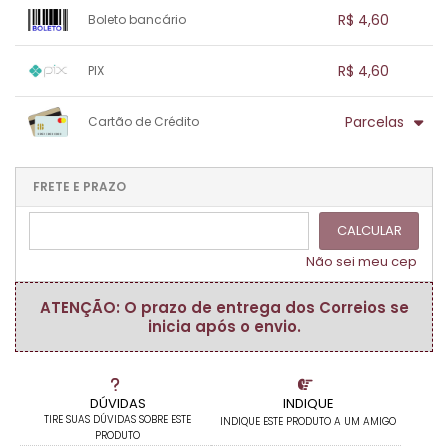
1x sem juros de R$ 4,60
.
.
.
.
R$ 4,60
Boleto bancário
.
.
.
.
.
.
.
1x sem juros de R$ 4,60
.
.
.
.
R$ 4,60
PIX
.
.
.
.
.
.
.
1x sem juros de R$ 4,60
.
.
.
.
Parcelas
Cartão de Crédito
.
.
.
.
.
.
.
1x sem juros de R$ 4,60
.
.
.
.
.
.
.
.
.
.
FRETE E PRAZO
.
CALCULAR
Não sei meu cep
ATENÇÃO: O prazo de entrega dos Correios se
inicia após o envio.
DÚVIDAS
INDIQUE
TIRE SUAS DÚVIDAS SOBRE ESTE
INDIQUE ESTE PRODUTO A UM AMIGO
PRODUTO