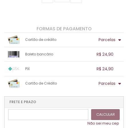
FORMAS DE PAGAMENTO
Parcelas
Cartão de crédito
1x sem juros de R$ 24,90
.
.
.
.
R$ 24,90
Boleto bancário
.
.
.
.
.
.
.
1x sem juros de R$ 24,90
.
.
.
.
R$ 24,90
PIX
.
.
.
.
.
.
.
1x sem juros de R$ 24,90
.
.
.
.
Parcelas
Cartão de Crédito
.
.
.
.
.
.
.
1x sem juros de R$ 24,90
.
.
.
.
.
.
.
.
.
.
FRETE E PRAZO
.
CALCULAR
Não sei meu cep