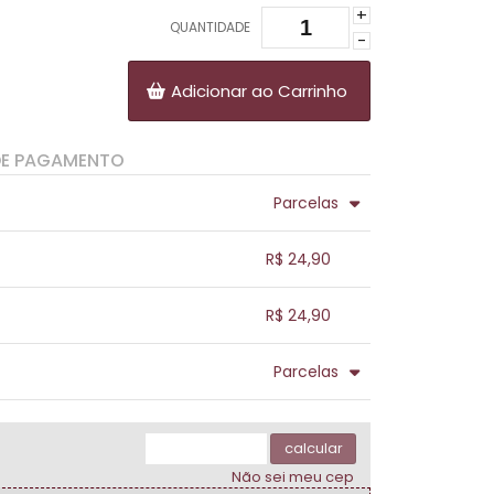
+
QUANTIDADE
-
Adicionar ao Carrinho
DE PAGAMENTO
Parcelas
.
.
.
.
R$ 24,90
.
.
.
.
.
R$ 24,90
.
.
.
.
.
Parcelas
.
.
.
.
.
.
calcular
Não sei meu cep