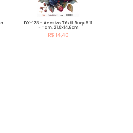
za
DX-128 - Adesivo Têxtil Buquê 11
l
- Tam. 21,0x14,8cm
R$ 14,40
Comprar