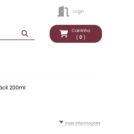
Login
ENTRAR
Carrinho
(
0
)
ácil 200ml
mais informações