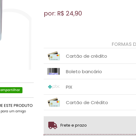
por: R$
24,90
FORMAS 
Cartão de crédito
1x sem juros de R$ 24,90
.
.
.
.
Boleto bancário
.
.
1x sem juros de R$ 24,90
.
.
.
.
PIX
.
.
ompartilhar
1x sem juros de R$ 24,90
.
.
.
.
Cartão de Crédito
.
.
UE ESTE PRODUTO
e para um amigo
1x sem juros de R$ 24,90
.
.
.
.
.
.
Frete e prazo