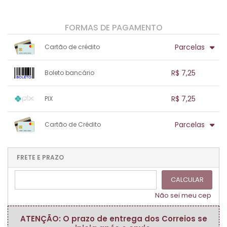
FORMAS DE PAGAMENTO
Parcelas
Cartão de crédito
1x sem juros de R$ 7,25
.
.
.
.
R$ 7,25
Boleto bancário
.
.
.
.
.
.
.
1x sem juros de R$ 7,25
.
.
.
.
R$ 7,25
PIX
.
.
.
.
.
.
.
1x sem juros de R$ 7,25
.
.
.
.
Parcelas
Cartão de Crédito
.
.
.
.
.
.
.
1x sem juros de R$ 7,25
.
.
.
.
.
.
.
.
.
.
FRETE E PRAZO
.
CALCULAR
Não sei meu cep
ATENÇÃO: O prazo de entrega dos Correios se