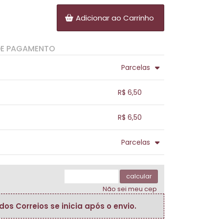
Adicionar ao Carrinho
DE PAGAMENTO
Parcelas
.
.
.
.
R$ 6,50
.
.
.
.
.
R$ 6,50
.
.
.
.
.
Parcelas
.
.
.
.
.
.
calcular
Não sei meu cep
s Correios se inicia após o envio.