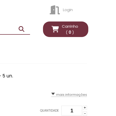
Login
ENTRAR
Carrinho
(
0
)
 5 un.
mais informações
+
QUANTIDADE
-