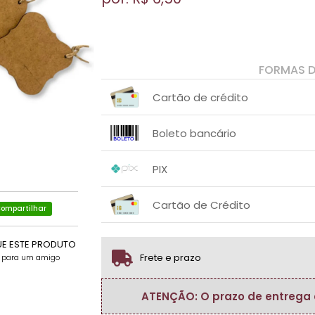
FORMAS 
Cartão de crédito
1x sem juros de R$ 6,50
.
.
.
.
Boleto bancário
.
.
1x sem juros de R$ 6,50
.
.
.
.
PIX
.
.
1x sem juros de R$ 6,50
.
.
.
.
Cartão de Crédito
.
.
ompartilhar
1x sem juros de R$ 6,50
.
.
.
.
.
UE ESTE PRODUTO
.
Frete e prazo
e para um amigo
ATENÇÃO: O prazo de entrega do