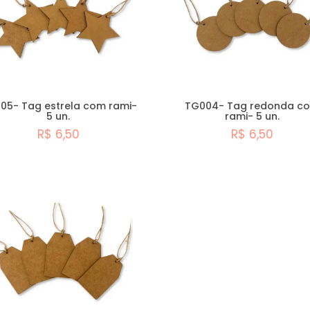
05- Tag estrela com rami-
TG004- Tag redonda c
5 un.
rami- 5 un.
R$ 6,50
R$ 6,50
Comprar
Comprar