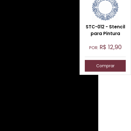
STC-012 - Stencil
para Pintura
R$
12,90
POR:
Comprar