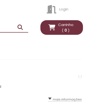
Login
ENTRAR
Carrinho
(
0
)
( )
l
mais informações