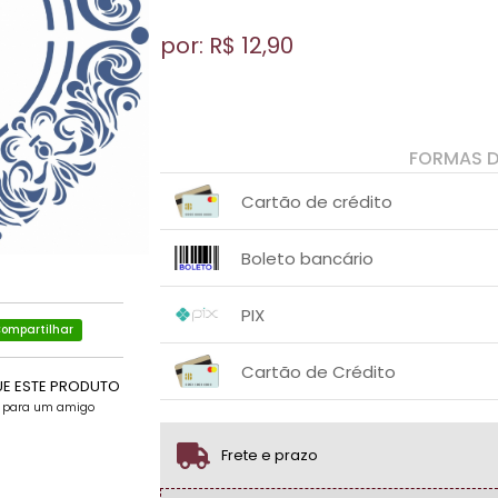
por: R$
12,90
FORMAS 
Cartão de crédito
1x sem juros de R$ 12,90
.
.
.
.
Boleto bancário
.
.
1x sem juros de R$ 12,90
.
.
.
.
PIX
.
.
ompartilhar
1x sem juros de R$ 12,90
.
.
.
.
Cartão de Crédito
.
.
UE ESTE PRODUTO
e para um amigo
1x sem juros de R$ 12,90
.
.
.
.
.
.
Frete e prazo