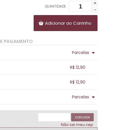
+
QUANTIDADE
-
Adicionar ao Carrinho
DE PAGAMENTO
Parcelas
.
.
.
.
R$ 12,90
.
.
.
.
.
R$ 12,90
.
.
.
.
.
Parcelas
.
.
.
.
.
.
calcular
Não sei meu cep