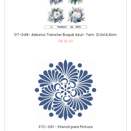
DT-048- Adesivo Transfer Buquê Azul- Tam. 21,0x14,8cm
R$ 18,40
Comprar
STC-001 - Stencil para Pintura