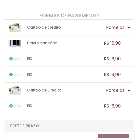
FORMAS DE PAGAMENTO
Parcelas
Cartão de crédito
1x sem juros de R$ 16,90
.
.
.
.
R$ 16,90
Boleto bancário
.
.
.
.
.
.
.
1x sem juros de R$ 16,90
.
.
.
.
R$ 16,90
PIX
.
.
.
.
.
.
.
1x sem juros de R$ 16,90
.
.
.
.
R$ 16,90
PIX
.
.
.
.
.
.
.
1x sem juros de R$ 16,90
.
.
.
.
Parcelas
Cartão de Crédito
.
.
.
.
.
.
.
1x sem juros de R$ 16,90
.
.
.
.
R$ 16,90
PIX
.
.
.
.
.
.
.
1x sem juros de R$ 16,90
.
.
.
.
.
.
.
.
.
.
FRETE E PRAZO
.