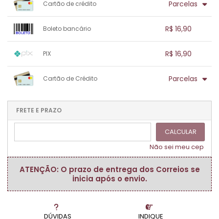
Parcelas
Cartão de crédito
1x sem juros de R$ 16,90
.
.
.
.
R$ 16,90
Boleto bancário
.
.
.
.
.
.
.
1x sem juros de R$ 16,90
.
.
.
.
R$ 16,90
PIX
.
.
.
.
.
.
.
1x sem juros de R$ 16,90
.
.
.
.
Parcelas
Cartão de Crédito
.
.
.
.
.
.
.
1x sem juros de R$ 16,90
.
.
.
.
.
.
.
.
.
.
FRETE E PRAZO
.
CALCULAR
Não sei meu cep
ATENÇÃO: O prazo de entrega dos Correios se
inicia após o envio.
DÚVIDAS
INDIQUE