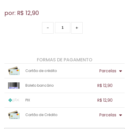
por: R$
12,90
-
+
FORMAS DE PAGAMENTO
Parcelas
Cartão de crédito
1x sem juros de R$ 12,90
.
.
.
.
R$ 12,90
Boleto bancário
.
.
.
.
.
.
.
1x sem juros de R$ 12,90
.
.
.
.
R$ 12,90
PIX
.
.
.
.
.
.
.
1x sem juros de R$ 12,90
.
.
.
.
Parcelas
Cartão de Crédito
.
.
.
.
.
.
.
1x sem juros de R$ 12,90
.
.
.
.