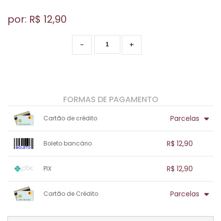
por: R$
12,90
-
+
FORMAS DE PAGAMENTO
Parcelas
Cartão de crédito
1x sem juros de R$ 12,90
.
.
.
.
R$ 12,90
Boleto bancário
.
.
.
.
.
.
.
1x sem juros de R$ 12,90
.
.
.
.
R$ 12,90
PIX
.
.
.
.
.
.
.
1x sem juros de R$ 12,90
.
.
.
.
Parcelas
Cartão de Crédito
.
.
.
.
.
.
.
1x sem juros de R$ 12,90
.
.
.
.
.