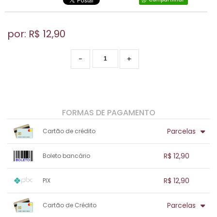
por: R$
12,90
-
+
FORMAS DE PAGAMENTO
Parcelas
Cartão de crédito
1x sem juros de R$ 12,90
.
.
.
.
R$ 12,90
Boleto bancário
.
.
.
.
.
.
.
1x sem juros de R$ 12,90
.
.
.
.
R$ 12,90
PIX
.
.
.
.
.
.
.
1x sem juros de R$ 12,90
.
.
.
.
Parcelas
Cartão de Crédito
.
.
.
.
.
.
.