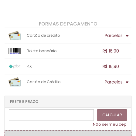
FORMAS DE PAGAMENTO
Parcelas
Cartão de crédito
1x sem juros de R$ 16,90
.
.
.
.
R$ 16,90
Boleto bancário
.
.
.
.
.
.
.
1x sem juros de R$ 16,90
.
.
.
.
R$ 16,90
PIX
.
.
.
.
.
.
.
1x sem juros de R$ 16,90
.
.
.
.
Parcelas
Cartão de Crédito
.
.
.
.
.
.
.
1x sem juros de R$ 16,90
.
.
.
.
.
.
.
.
.
.
FRETE E PRAZO
.
CALCULAR
Não sei meu cep