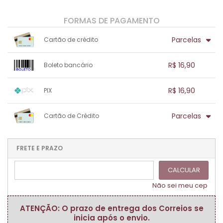
FORMAS DE PAGAMENTO
Parcelas
Cartão de crédito
1x sem juros de R$ 16,90
.
.
.
.
R$ 16,90
Boleto bancário
.
.
.
.
.
.
.
1x sem juros de R$ 16,90
.
.
.
.
R$ 16,90
PIX
.
.
.
.
.
.
.
1x sem juros de R$ 16,90
.
.
.
.
Parcelas
Cartão de Crédito
.
.
.
.
.
.
.
1x sem juros de R$ 16,90
.
.
.
.
.
.
.
.
.
.
FRETE E PRAZO
.
CALCULAR
Não sei meu cep
ATENÇÃO: O prazo de entrega dos Correios se
inicia após o envio.